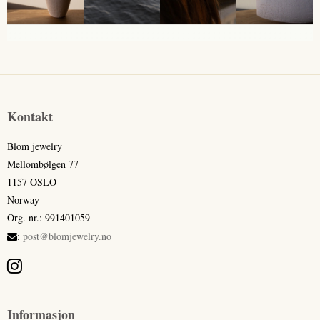
Kontakt
Blom jewelry
Mellombølgen 77
1157 OSLO
Norway
Org. nr.
:
991401059
:
post@blomjewelry.no
Informasjon